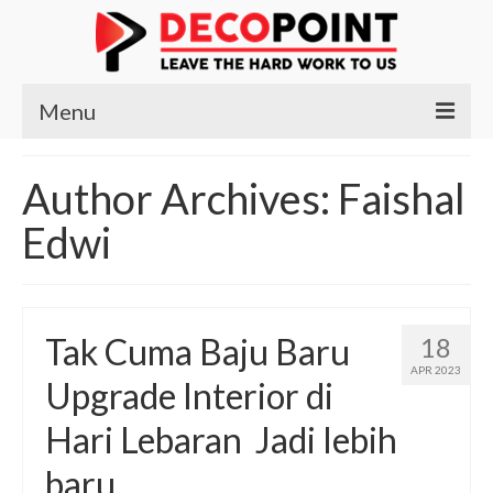
Menu
Beranda
Author Archives: Faishal
Produk
Edwi
Kursi
Meja
Tak Cuma Baju Baru
18
Meja Belajar
APR 2023
Upgrade Interior di
Meja Makan
Hari Lebaran Jadi lebih
Meja Nakas
baru
Meja Rias