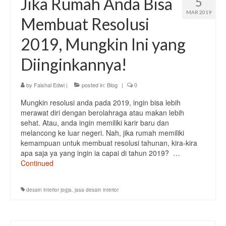
Jika Rumah Anda Bisa
5
MAR 2019
Membuat Resolusi
2019, Mungkin Ini yang
Diinginkannya!
by
Faishal Edwi
|
posted in:
Blog
|
0
Mungkin resolusi anda pada 2019, ingin bisa lebih
merawat diri dengan berolahraga atau makan lebih
sehat. Atau, anda ingin memiliki karir baru dan
melancong ke luar negeri. Nah, jika rumah memiliki
kemampuan untuk membuat resolusi tahunan, kira-kira
apa saja ya yang ingin ia capai di tahun 2019? …
Continued
desain interior jogja
,
jasa desain interior