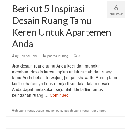
Berikut 5 Inspirasi
6
FEB 2019
Desain Ruang Tamu
Keren Untuk Apartemen
Anda
by
Faishal Edwi
|
posted in:
Blog
|
0
Jika desain ruang tamu Anda kecil dan mungkin
membuat desain karya impian untuk rumah dan ruang
tamu Anda belum terwujud, jangan khawatir! Ruang tamu
kecil seharusnya tidak menjadi kendala dalam desain,
Anda dapat melakukan sejumlah ide brilian untuk
keindahan ruang …
Continued
desain interior
,
desain interior jogja
,
jasa desain interior
,
ruang tamu