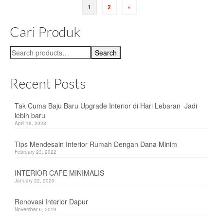
Posts
1
2
»
pagination
Cari Produk
Search
Search
for:
Recent Posts
Tak Cuma Baju Baru Upgrade Interior di Hari Lebaran Jadi
lebih baru
April 18, 2023
Tips Mendesain Interior Rumah Dengan Dana Minim
February 23, 2022
INTERIOR CAFE MINIMALIS
January 22, 2020
Renovasi Interior Dapur
November 6, 2019