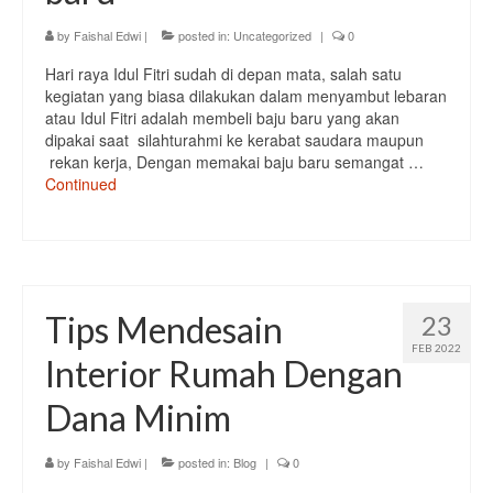
by
Faishal Edwi
|
posted in:
Uncategorized
|
0
Meja Tamu
Hari raya Idul Fitri sudah di depan mata, salah satu
Meja TV
kegiatan yang biasa dilakukan dalam menyambut lebaran
atau Idul Fitri adalah membeli baju baru yang akan
Lampu
dipakai saat silahturahmi ke kerabat saudara maupun
rekan kerja, Dengan memakai baju baru semangat …
lampu Dinding
Continued
Lampu Gantung
Lampu Sorot
Lampu Taman
Tips Mendesain
23
FEB 2022
Tempat Penyimpanan
Interior Rumah Dengan
Kabinet
Dana Minim
Lemari
by
Faishal Edwi
|
posted in:
Blog
|
0
Rak Buku