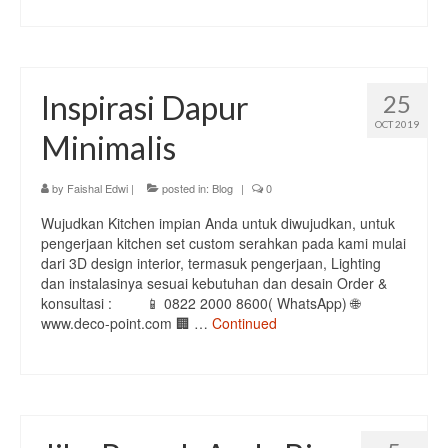
Inspirasi Dapur
25
OCT 2019
Minimalis
by
Faishal Edwi
|
posted in:
Blog
|
0
Wujudkan Kitchen impian Anda untuk diwujudkan, untuk
pengerjaan kitchen set custom serahkan pada kami mulai
dari 3D design interior, termasuk pengerjaan, Lighting
dan instalasinya sesuai kebutuhan dan desain Order &
konsultasi :⠀⠀⠀ 📱 0822 2000 8600( WhatsApp) 🌐
www.deco-point.com 🏢 …
Continued