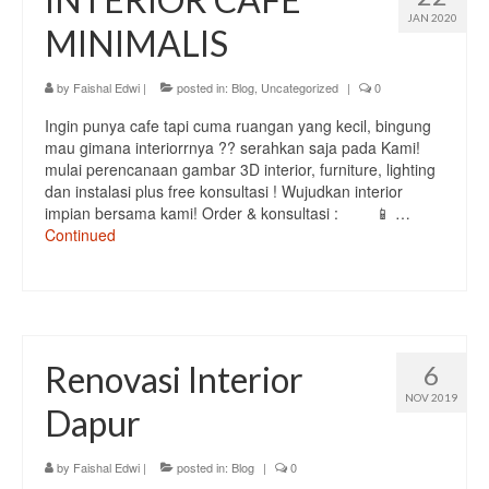
JAN 2020
MINIMALIS
by
Faishal Edwi
|
posted in:
Blog
,
Uncategorized
|
0
Ingin punya cafe tapi cuma ruangan yang kecil, bingung
mau gimana interiorrnya ?? serahkan saja pada Kami!
mulai perencanaan gambar 3D interior, furniture, lighting
dan instalasi plus free konsultasi ! Wujudkan interior
impian bersama kami! Order & konsultasi :⠀⠀⠀ 📱 …
Continued
Renovasi Interior
6
NOV 2019
Dapur
by
Faishal Edwi
|
posted in:
Blog
|
0