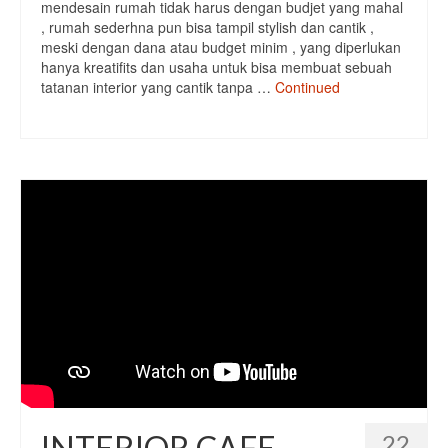
mendesain rumah tidak harus dengan budjet yang mahal
, rumah sederhna pun bisa tampil stylish dan cantik ,
Sofa
meski dengan dana atau budget minim , yang diperlukan
hanya kreatifits dan usaha untuk bisa membuat sebuah
Custom Furniture
tatanan interior yang cantik tanpa …
Continued
Tentang Kami
Jasa Desain Interior
Hubungi Kami
INTERIOR CAFE
22