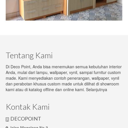
Meja Tamu
Meja TV
Lampu
lampu Dinding
Tentang Kami
Lampu Gantung
Di Deco Point, Anda bisa menemukan semua kebutuhan interior
Lampu Sorot
Anda, mulai dari lampu, wallpaper, vynil, sampai furnitur custom
made. Kami menyediakan contoh penerangan, wallpaper, vynil
Lampu Taman
dan perabotan khusus custom made untuk dilihat di showroom
kami atau di katalog offline dan online kami.
Selanjutnya
Tempat Penyimpanan
Kabinet
Kontak Kami
Lemari
DECOPOINT
Rak Buku
Jalan Magelang No.3