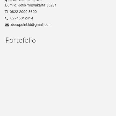
Bumijo, Jetis Yogyakarta 55231
Sofa
0822 2000 8600
02745012414
Custom Furniture
decopoint.id@gmail.com
Tentang Kami
Portofolio
Jasa Desain Interior
Hubungi Kami