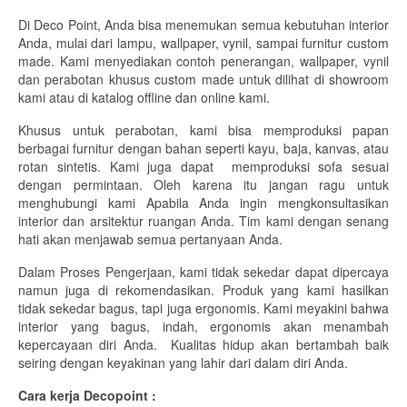
Di Deco Point, Anda bisa menemukan semua kebutuhan interior
Meja Tamu
Anda, mulai dari lampu, wallpaper, vynil, sampai furnitur custom
made. Kami menyediakan contoh penerangan, wallpaper, vynil
Meja TV
dan perabotan khusus custom made untuk dilihat di showroom
kami atau di katalog offline dan online kami.
Lampu
Khusus untuk perabotan, kami bisa memproduksi papan
lampu Dinding
berbagai furnitur dengan bahan seperti kayu, baja, kanvas, atau
rotan sintetis. Kami juga dapat memproduksi sofa sesuai
Lampu Gantung
dengan permintaan. Oleh karena itu jangan ragu untuk
menghubungi kami Apabila Anda ingin mengkonsultasikan
Lampu Sorot
interior dan arsitektur ruangan Anda. Tim kami dengan senang
hati akan menjawab semua pertanyaan Anda.
Lampu Taman
Dalam Proses Pengerjaan, kami tidak sekedar dapat dipercaya
namun juga di rekomendasikan. Produk yang kami hasilkan
Tempat Penyimpanan
tidak sekedar bagus, tapi juga ergonomis. Kami meyakini bahwa
interior yang bagus, indah, ergonomis akan menambah
Kabinet
kepercayaan diri Anda. Kualitas hidup akan bertambah baik
seiring dengan keyakinan yang lahir dari dalam diri Anda.
Lemari
Cara kerja Decopoint :
Rak Buku