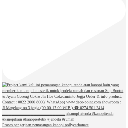
Proses pengerjaan pemasangan kanopi pollycarbonate