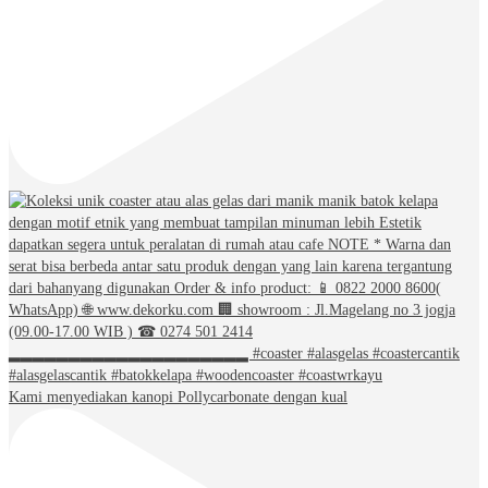
Kami menyediakan kanopi Pollycarbonate dengan kual