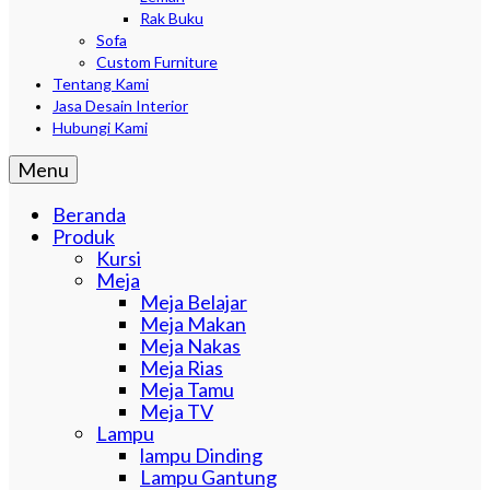
Rak Buku
Sofa
Custom Furniture
Tentang Kami
Jasa Desain Interior
Hubungi Kami
Menu
Beranda
Produk
Kursi
Meja
Meja Belajar
Meja Makan
Meja Nakas
Meja Rias
Meja Tamu
Meja TV
Lampu
lampu Dinding
Lampu Gantung