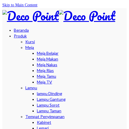
Skip to Main Content
Beranda
Produk
Kursi
Meja
Meja Belajar
Meja Makan
Meja Nakas
Meja Rias
Meja Tamu
Meja TV
Lampu
lampu Dinding
Lampu Gantung
Lampu Sorot
Lampu Taman
Tempat Penyimpanan
Kabinet
Lemari