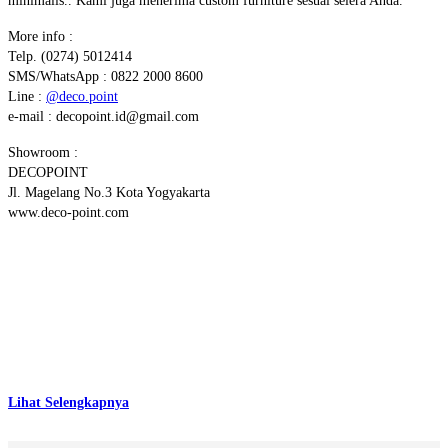
minimalis.. Kami juga menerima custom furniture sesuai selera Anda.
More info :
Telp. (0274) 5012414
SMS/WhatsApp : 0822 2000 8600
Line :
@deco.point
e-mail : decopoint.id@gmail.com
Showroom :
DECOPOINT
Jl. Magelang No.3 Kota Yogyakarta
www.deco-point.com
Lihat Selengkapnya