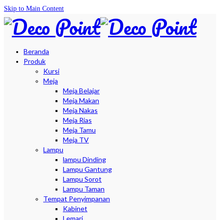
Skip to Main Content
Beranda
Produk
Kursi
Meja
Meja Belajar
Meja Makan
Meja Nakas
Meja Rias
Meja Tamu
Meja TV
Lampu
lampu Dinding
Lampu Gantung
Lampu Sorot
Lampu Taman
Tempat Penyimpanan
Kabinet
Lemari