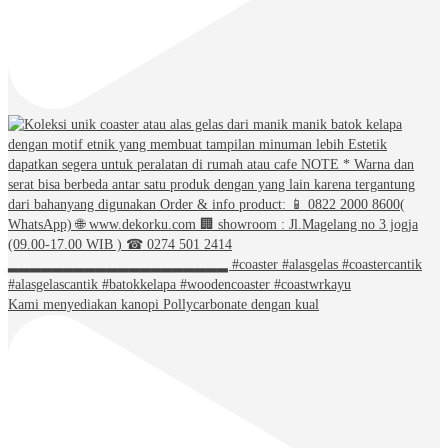
Kami menyediakan kanopi Pollycarbonate dengan kual