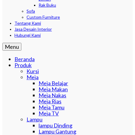
Rak Buku
Sofa
Custom Furniture
Tentang Kami
Jasa Desain Interior
Hubungi Kami
Menu
Beranda
Produk
Kursi
Meja
Meja Belajar
Meja Makan
Meja Nakas
Meja Rias
Meja Tamu
Meja TV
Lampu
lampu Dinding
Lampu Gantung