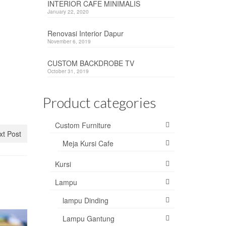
INTERIOR CAFE MINIMALIS
January 22, 2020
Renovasi Interior Dapur
November 6, 2019
CUSTOM BACKDROBE TV
October 31, 2019
Product categories
Custom Furniture
xt Post
Meja Kursi Cafe
Kursi
Lampu
lampu Dinding
Lampu Gantung
Ingin Me