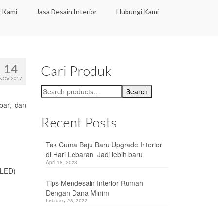
 Kami
Jasa Desain Interior
Hubungi Kami
14
Cari Produk
NOV 2017
Search
Search
for:
bar, dan
Recent Posts
Tak Cuma Baju Baru Upgrade Interior
di Hari Lebaran Jadi lebih baru
April 18, 2023
 LED)
Tips Mendesain Interior Rumah
Dengan Dana Minim
February 23, 2022