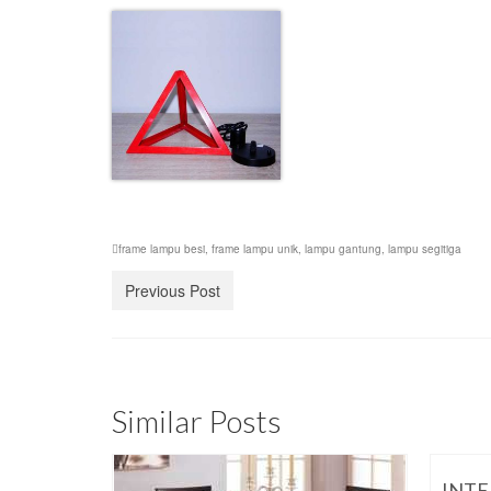
frame lampu besi
,
frame lampu unik
,
lampu gantung
,
lampu segitiga
Previous Post
Similar Posts
INTE