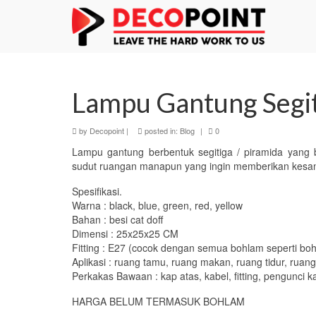
Lampu Gantung Segit
by
Decopoint
|
posted in:
Blog
|
0
Lampu gantung berbentuk segitiga / piramida yang 
sudut ruangan manapun yang ingin memberikan kesan
Spesifikasi.
Warna : black, blue, green, red, yellow
Bahan : besi cat doff
Dimensi : 25x25x25 CM
Fitting : E27 (cocok dengan semua bohlam seperti boh
Aplikasi : ruang tamu, ruang makan, ruang tidur, ruang
Perkakas Bawaan : kap atas, kabel, fitting, pengunci k
HARGA BELUM TERMASUK BOHLAM