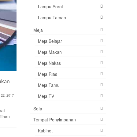
Tempat Pembuatan Kitchen Set
Lampu Sorot
Keluarg
di Yogyakarta
Budget M
Lampu Taman
March 22, 2018
Berikut I
Tempat Pembuatan Kitchen Set di
Meja
Yogyakarta – Bagi Anda yang
Di Indones
Meja Belajar
mempunyai rumah hunian baru dan...
memerlukan
terpisah da
Meja Makan
Meja Nakas
Meja Rias
akan
Meja Tamu
 22, 2017
Meja TV
Sofa
hat
ihan...
Tempat Penyimpanan
Kabinet