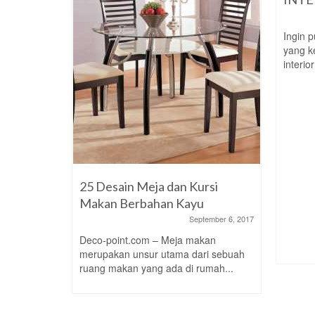
May 5, 2018
Ingin 
pakan
yang k
gsi untuk
interio
 bahaya
25 Desain Meja dan Kursi
Makan Berbahan Kayu
September 6, 2017
Deco-point.com – Meja makan
merupakan unsur utama dari sebuah
ruang makan yang ada di rumah...