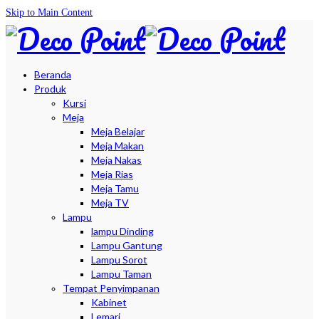
Skip to Main Content
Beranda
Produk
Kursi
Meja
Meja Belajar
Meja Makan
Meja Nakas
Meja Rias
Meja Tamu
Meja TV
Lampu
lampu Dinding
Lampu Gantung
Lampu Sorot
Lampu Taman
Tempat Penyimpanan
Kabinet
Lemari