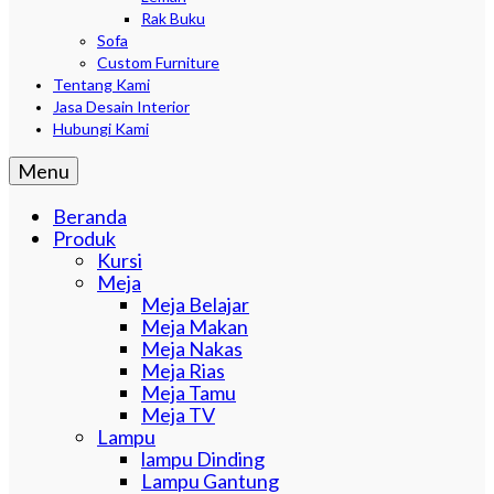
Rak Buku
Sofa
Custom Furniture
Tentang Kami
Jasa Desain Interior
Hubungi Kami
Menu
Beranda
Produk
Kursi
Meja
Meja Belajar
Meja Makan
Meja Nakas
Meja Rias
Meja Tamu
Meja TV
Lampu
lampu Dinding
Lampu Gantung