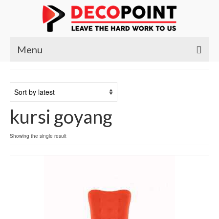
Menu
Beranda
Produk
kursi goyang
Kursi
Meja
Showing the single result
Meja Belajar
Meja Makan
Meja Nakas
Meja Rias