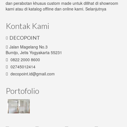
dan perabotan khusus custom made untuk dilihat di showroom
kami atau di katalog offline dan online kami.
Selanjutnya
Sofa
Custom Furniture
Kontak Kami
Tentang Kami
DECOPOINT
Jasa Desain Interior
Jalan Magelang No.3
Bumijo, Jetis Yogyakarta 55231
Hubungi Kami
0822 2000 8600
02745012414
decopoint.id@gmail.com
Portofolio