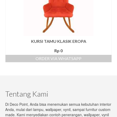
Meja Tamu
Meja TV
Lampu
lampu Dinding
KURSI TAMU KLASIK EROPA
Rp
0
Lampu Gantung
ORDER VIA WHATSAPP
Lampu Sorot
Lampu Taman
Tempat Penyimpanan
Tentang Kami
Kabinet
Di Deco Point, Anda bisa menemukan semua kebutuhan interior
Lemari
Anda, mulai dari lampu, wallpaper, vynil, sampai furnitur custom
made. Kami menyediakan contoh penerangan, wallpaper, vynil
Rak Buku