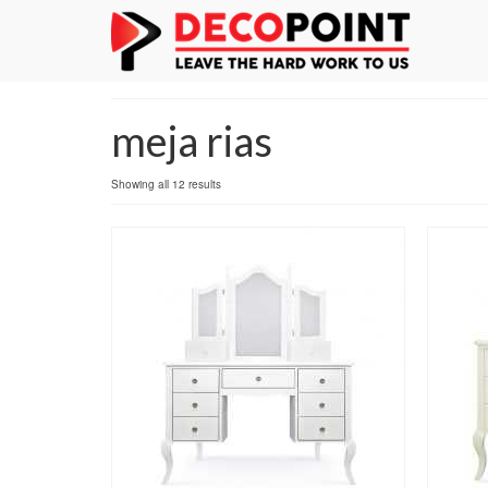
meja rias
Sorted
Showing all 12 results
by
latest