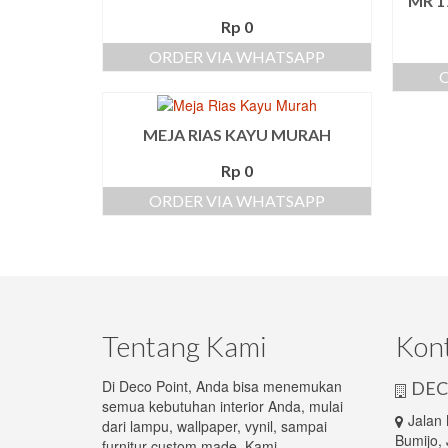
MR 1
Rp
0
ORDER VIA WHATSAPP
MEJA RIAS KAYU MURAH
Rp
0
ORDER VIA WHATSAPP
Tentang Kami
Kon
Di Deco Point, Anda bisa menemukan
DEC
semua kebutuhan interior Anda, mulai
Jalan
dari lampu, wallpaper, vynil, sampai
Bumijo, 
furnitur custom made. Kami