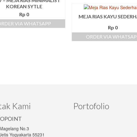
7 – MEJA RIAS MINIMALIST
KOREAN SYTLE
Rp
0
MEJA RIAS KAYU SEDER
ORDER VIA WHATSAPP
Rp
0
ORDER VIA WHATSAP
tak Kami
Portofolio
OPOINT
 Magelang No.3
Jetis Yogyakarta 55231