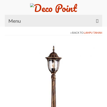
Menu
BACK TO
LAMPU TAMAN
Beranda
Produk
Kursi
Meja
Meja Belajar
Meja Makan
Meja Nakas
Meja Rias