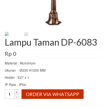
Meja Tamu
Meja TV
Lampu
lampu Dinding
Lampu Taman DP-6083
Lampu Gantung
Rp
0
Lampu Sorot
Material : Aluminium
Lampu Taman
Ukuran : Ø235 H1200 MM
Tempat Penyimpanan
Holder : E27 x 1
Kabinet
IP Rate : IP54
Lampu
Lemari
ORDER VIA WHATSAPP
Taman
DP-
Rak Buku
6083