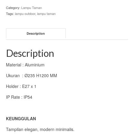
quantity
Sofa
Category:
Lampu Taman
Tags:
lampu outdoor
,
lampu taman
Custom Furniture
Tentang Kami
Description
Jasa Desain Interior
Description
Hubungi Kami
Material : Aluminium
Ukuran : Ø235 H1200 MM
Holder : E27 x 1
IP Rate : IP54
KEUNGGULAN
Tampilan elegan, modern minimalis.