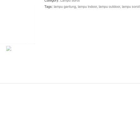
Category:
Lampu Sorot
Tags:
lampu gantung
,
lampu indoor
,
lampu outdoor
,
lampu sorot