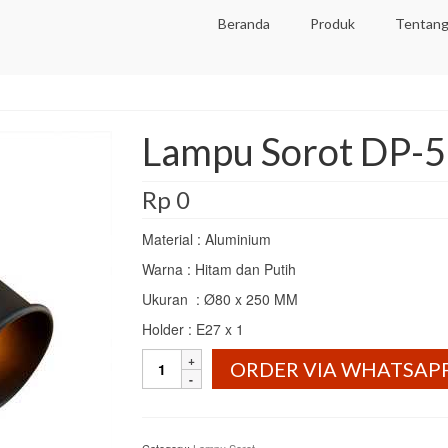
Beranda
Produk
Tentang
Lampu Sorot DP-
Rp
0
Material : Aluminium
Warna : Hitam dan Putih
Ukuran : Ø80 x 250 MM
Holder : E27 x 1
Lampu
ORDER VIA WHATSAP
Sorot
DP-
573
quantity