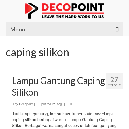
Menu
Beranda
caping silikon
Produk
Kursi
Lampu Gantung Caping
27
Meja
OCT 2017
Silikon
Meja Belajar
Meja Makan
by
Decopoint
|
posted in:
Blog
|
0
Jual lampu gantung, lampu hias, lampu kafe model topi,
Meja Nakas
caping silikon berbagai warna. Lampu Gantung Caping
Silikon Berbagai warna sangat cocok untuk ruangan yang
Meja Rias