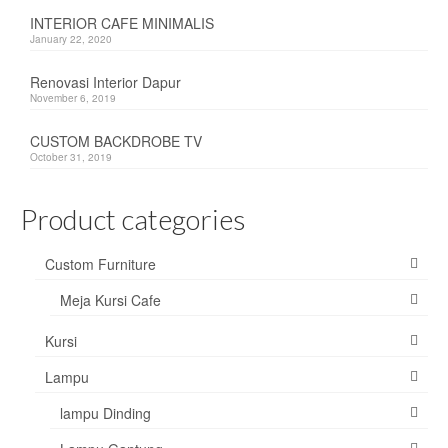
INTERIOR CAFE MINIMALIS
Sofa
January 22, 2020
Custom Furniture
Renovasi Interior Dapur
November 6, 2019
Tentang Kami
CUSTOM BACKDROBE TV
October 31, 2019
Jasa Desain Interior
Hubungi Kami
Product categories
Custom Furniture
Meja Kursi Cafe
Kursi
Lampu
lampu Dinding