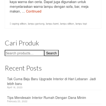
kaya warna dan ceria. Dapat juga digunakan untuk
menyelaraskan warna lampu dengan sofa, bar, meja
Meja Tamu
makan, …
Continued
Meja TV
caping silikon
,
lampu gantung
,
lampu karet
,
lampu silikon
,
lampu topi
Lampu
lampu Dinding
Cari Produk
Lampu Gantung
Search
Search
for:
Lampu Sorot
Recent Posts
Lampu Taman
Tempat Penyimpanan
Tak Cuma Baju Baru Upgrade Interior di Hari Lebaran Jadi
lebih baru
Kabinet
April 18, 2023
Lemari
Tips Mendesain Interior Rumah Dengan Dana Minim
February 23, 2022
Rak Buku