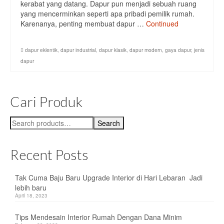
kerabat yang datang. Dapur pun menjadi sebuah ruang
yang mencerminkan seperti apa pribadi pemilik rumah.
Meja Tamu
Karenanya, penting membuat dapur …
Continued
Meja TV
dapur eklentik
,
dapur industrial
,
dapur klasik
,
dapur modern
,
gaya dapur
,
jenis
Lampu
dapur
lampu Dinding
Cari Produk
Lampu Gantung
Lampu Sorot
Search
Search
for:
Lampu Taman
Recent Posts
Tempat Penyimpanan
Tak Cuma Baju Baru Upgrade Interior di Hari Lebaran Jadi
Kabinet
lebih baru
April 18, 2023
Lemari
Tips Mendesain Interior Rumah Dengan Dana Minim
Rak Buku