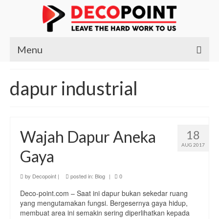
Menu
Beranda
dapur industrial
Produk
Kursi
Wajah Dapur Aneka
18
Meja
AUG 2017
Gaya
Meja Belajar
Meja Makan
by
Decopoint
|
posted in:
Blog
|
0
Deco-point.com – Saat ini dapur bukan sekedar ruang
Meja Nakas
yang mengutamakan fungsi. Bergesernya gaya hidup,
membuat area ini semakin sering diperlihatkan kepada
Meja Rias