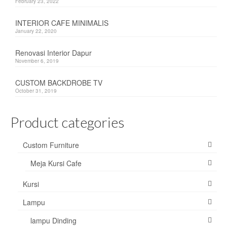
February 23, 2022
Sofa
INTERIOR CAFE MINIMALIS
January 22, 2020
Custom Furniture
Renovasi Interior Dapur
Tentang Kami
November 6, 2019
Jasa Desain Interior
CUSTOM BACKDROBE TV
October 31, 2019
Hubungi Kami
Product categories
Custom Furniture
Meja Kursi Cafe
Kursi
Lampu
lampu Dinding