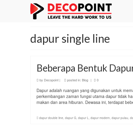
dapur single line
Beberapa Bentuk Dapur
by
Decopoint
|
posted in:
Blog
|
0
Dapur adalah ruangan yang digunakan untuk mem
perkembangan zaman fungsi utama dapur tidak ha
makan dan area hiburan. Dewasa ini, terdapat be
dapur double line
,
dapur G
,
dapur L
,
dapur modern
,
dapur pulau
,
da