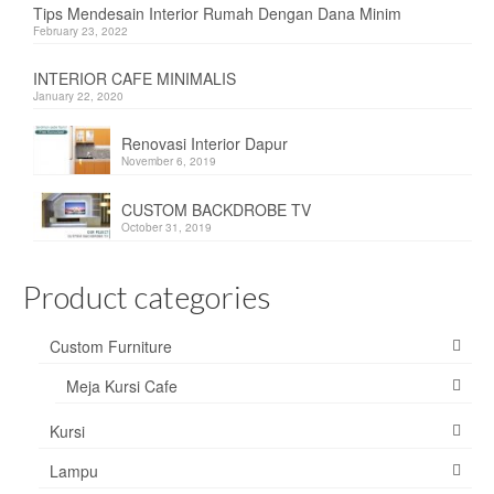
Tips Mendesain Interior Rumah Dengan Dana Minim
Sofa
February 23, 2022
Custom Furniture
INTERIOR CAFE MINIMALIS
January 22, 2020
Tentang Kami
Renovasi Interior Dapur
Jasa Desain Interior
November 6, 2019
Hubungi Kami
CUSTOM BACKDROBE TV
October 31, 2019
Product categories
Custom Furniture
Meja Kursi Cafe
Kursi
Lampu