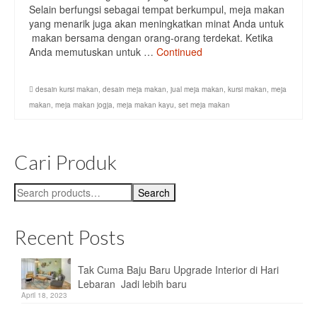
Selain berfungsi sebagai tempat berkumpul, meja makan
Meja Tamu
yang menarik juga akan meningkatkan minat Anda untuk
makan bersama dengan orang-orang terdekat. Ketika
Meja TV
Anda memutuskan untuk …
Continued
Lampu
desain kursi makan
,
desain meja makan
,
jual meja makan
,
kursi makan
,
meja
lampu Dinding
makan
,
meja makan jogja
,
meja makan kayu
,
set meja makan
Lampu Gantung
Cari Produk
Lampu Sorot
Lampu Taman
Search
Search
for:
Tempat Penyimpanan
Recent Posts
Kabinet
Tak Cuma Baju Baru Upgrade Interior di Hari
Lemari
Lebaran Jadi lebih baru
April 18, 2023
Rak Buku