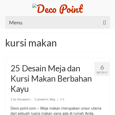
Menu
Beranda
kursi makan
Produk
Kursi
25 Desain Meja dan
6
Meja
SEP 2017
Kursi Makan Berbahan
Meja Belajar
Kayu
Meja Makan
Meja Nakas
by
Decopoint
|
posted in:
Blog
|
0
Deco-point.com – Meja makan merupakan unsur utama
Meja Rias
dari sebuah ruang makan yang ada di rumah Anda.