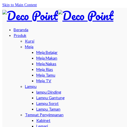
Skip to Main Content
Beranda
Produk
Kursi
Meja
Meja Belajar
Meja Makan
Meja Nakas
Meja Rias
Meja Tamu
Meja TV
Lampu
lampu Dinding
Lampu Gantung
Lampu Sorot
Lampu Taman
Tempat Penyimpanan
Kabinet
Lemari