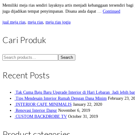
Memiliki meja rias sendiri layaknya artis menjadi kebanggaan tersendiri bagi
juga dijadikan tempat penyimpanan. Disana anda dapat …
Continued
jual meja rias
,
meja rias
,
meja rias jogja
Cari Produk
Search
Search
for:
Recent Posts
Tak Cuma Baju Baru Upgrade Interior di Hari Lebaran Jadi lebih ba
Tips Mendesain Interior Rumah Dengan Dana Minim
February 23, 2
INTERIOR CAFE MINIMALIS
January 22, 2020
Renovasi Interior Dapur
November 6, 2019
CUSTOM BACKDROBE TV
October 31, 2019
Product categories