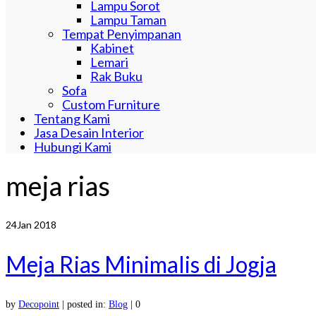
Lampu Sorot
Lampu Taman
Tempat Penyimpanan
Kabinet
Lemari
Rak Buku
Sofa
Custom Furniture
Tentang Kami
Jasa Desain Interior
Hubungi Kami
meja rias
24
Jan 2018
Meja Rias Minimalis di Jogja
by
Decopoint
|
posted in:
Blog
|
0