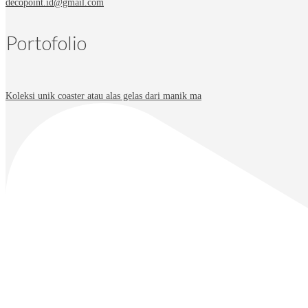
decopoint.id@gmail.com
Portofolio
Koleksi unik coaster atau alas gelas dari manik ma