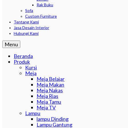
Rak Buku
Sofa
Custom Furniture
Tentang Kami
Jasa Desain Interior
Hubungi Kami
Menu
Beranda
Produk
Kursi
Meja
Meja Belajar
Meja Makan
Meja Nakas
Meja Rias
Meja Tamu
Meja TV
Lampu
lampu Dinding
Lampu Gantung