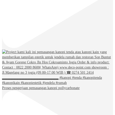
Proses pengerjaan pemasangan kanopi pollycarbonate