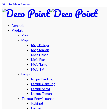
Skip to Main Content
Beranda
Produk
Kursi
Meja
Meja Belajar
Meja Makan
Meja Nakas
Meja Rias
Meja Tamu
Meja TV
Lampu
lampu Dinding
Lampu Gantung
Lampu Sorot
Lampu Taman
Tempat Penyimpanan
Kabinet
Lemari