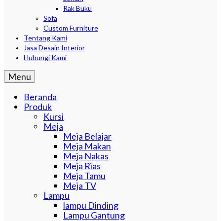
Rak Buku
Sofa
Custom Furniture
Tentang Kami
Jasa Desain Interior
Hubungi Kami
Menu
Beranda
Produk
Kursi
Meja
Meja Belajar
Meja Makan
Meja Nakas
Meja Rias
Meja Tamu
Meja TV
Lampu
lampu Dinding
Lampu Gantung