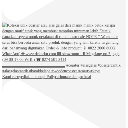
Kami menyediakan kanopi Pollycarbonate dengan kual